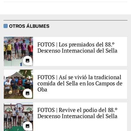
OTROS ÁLBUMES
FOTOS | Los premiados del 88.º
Descenso Internacional del Sella
photo
FOTOS | Así se vivió la tradicional
comida del Sella en los Campos de
Oba
photo
FOTOS | Revive el podio del 88.º
Descenso Internacional del Sella
photo