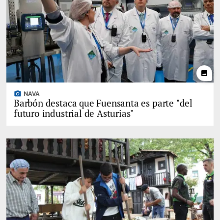
photo
photo_camera
NAVA
Barbón destaca que Fuensanta es parte "del
futuro industrial de Asturias"