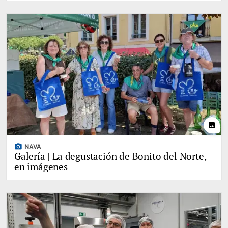
photo
photo_camera
NAVA
Galería | La degustación de Bonito del Norte,
en imágenes