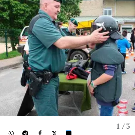
1
/ 3