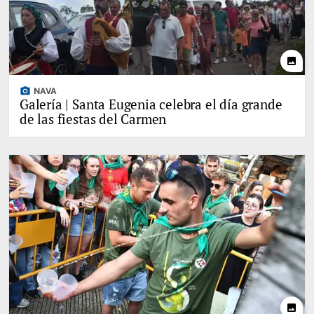
photo
photo_camera
NAVA
Galería | Santa Eugenia celebra el día grande
de las fiestas del Carmen
photo