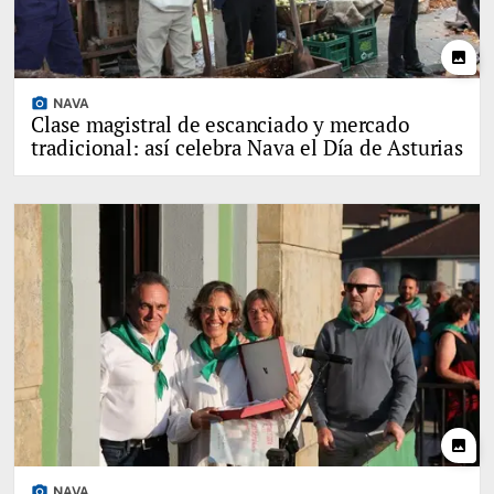
photo
photo_camera
NAVA
Clase magistral de escanciado y mercado
tradicional: así celebra Nava el Día de Asturias
photo
photo_camera
NAVA