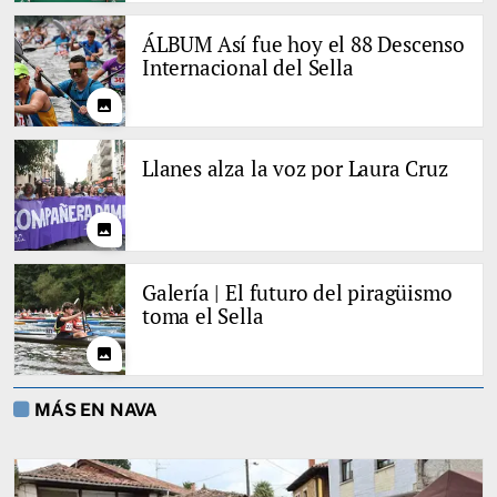
ÁLBUM Así fue hoy el 88 Descenso
Internacional del Sella
photo
Llanes alza la voz por Laura Cruz
photo
Galería | El futuro del piragüismo
toma el Sella
photo
MÁS EN NAVA