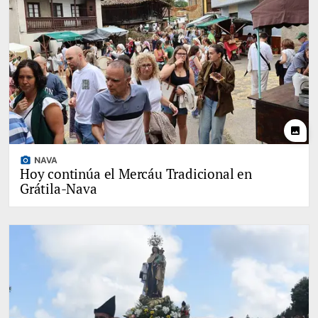
photo
photo_camera
NAVA
Hoy continúa el Mercáu Tradicional en
Grátila-Nava