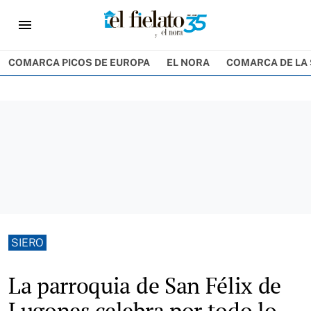
menu
COMARCA PICOS DE EUROPA
EL NORA
COMARCA DE LA 
SIERO
La parroquia de San Félix de
Lugones celebra por todo lo