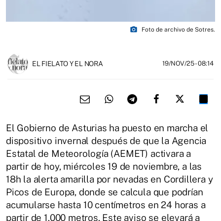
photo_camera
Foto de archivo de Sotres.
EL FIELATO Y EL NORA
19/NOV/25
- 08:14
El Gobierno de Asturias ha puesto en marcha el
dispositivo invernal después de que la Agencia
Estatal de Meteorología (AEMET) activara a
partir de hoy, miércoles 19 de noviembre, a las
18h la alerta amarilla por nevadas en Cordillera y
Picos de Europa, donde se calcula que podrían
acumularse hasta 10 centímetros en 24 horas a
partir de 1.000 metros. Este aviso se elevará a