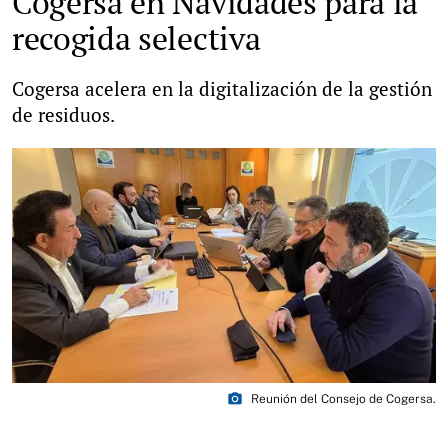
Cogersa en Navidades para la
recogida selectiva
Cogersa acelera en la digitalización de la gestión
de residuos.
photo_camera
Reunión del Consejo de Cogersa.