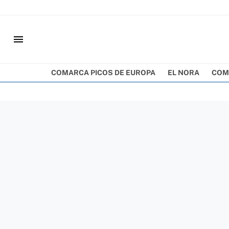
menu
COMARCA PICOS DE EUROPA
EL NORA
COM