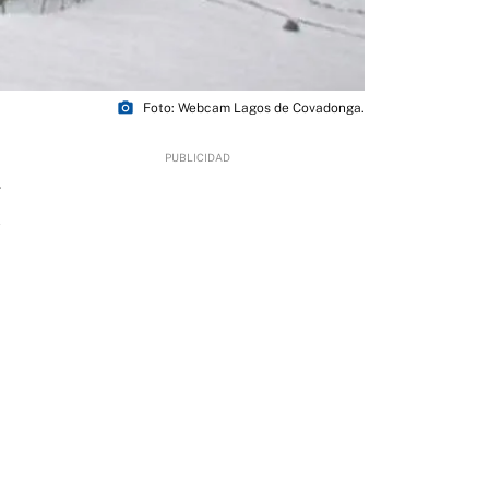
photo_camera
Foto: Webcam Lagos de Covadonga.
4