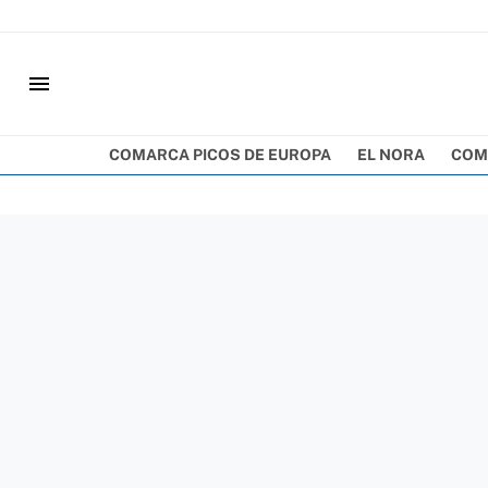
menu
COMARCA PICOS DE EUROPA
EL NORA
COM