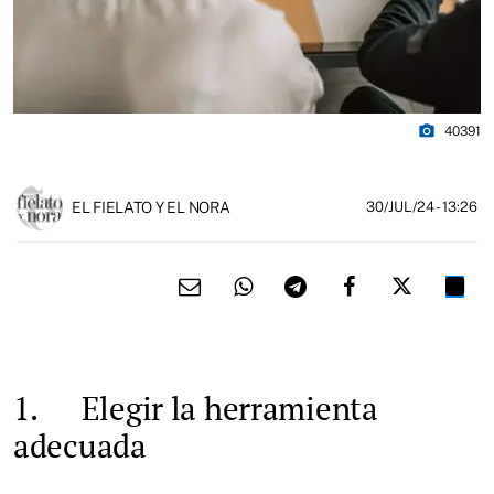
photo_camera
40391
EL FIELATO Y EL NORA
30/JUL/24
- 13:26
1. Elegir la herramienta
adecuada