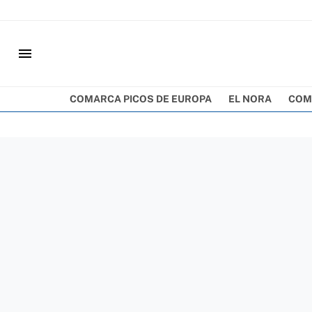
menu
COMARCA PICOS DE EUROPA
EL NORA
COM