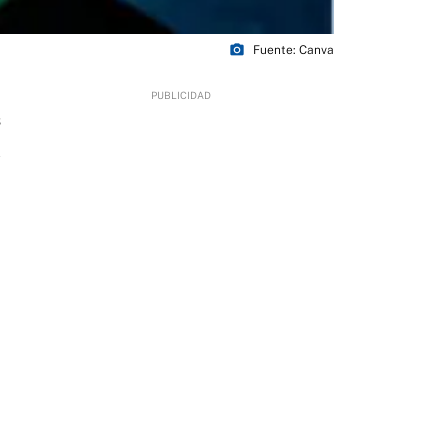
photo_camera
Fuente: Canva
3