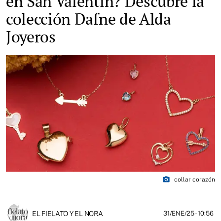
en San Valentín? Descubre la
colección Dafne de Alda
Joyeros
photo_camera
collar corazón
EL FIELATO Y EL NORA
31/ENE/25
- 10:56