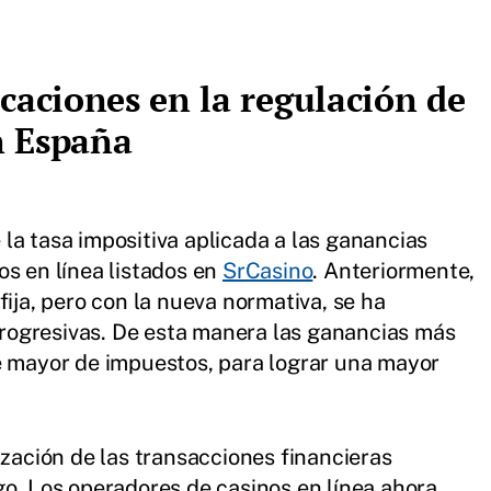
caciones en la regulación de
n España
la tasa impositiva aplicada a las ganancias
os en línea listados en
SrCasino
. Anteriormente,
fija, pero con la nueva normativa, se ha
rogresivas. De esta manera las ganancias más
je mayor de impuestos, para lograr una mayor
ización de las transacciones financieras
go. Los operadores de casinos en línea ahora