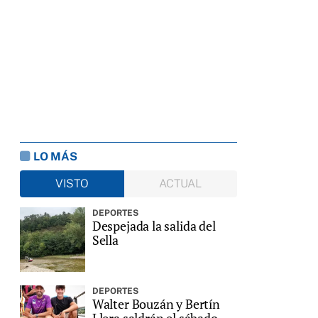
LO MÁS
VISTO
ACTUAL
DEPORTES
Despejada la salida del
Sella
DEPORTES
Walter Bouzán y Bertín
Llera saldrán el sábado