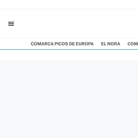
menu
COMARCA PICOS DE EUROPA
EL NORA
COM