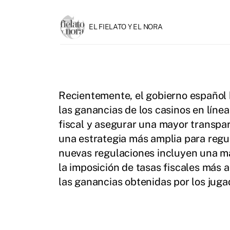
EL FIELATO Y EL NORA
Recientemente, el gobierno español 
las ganancias de los casinos en líne
fiscal y asegurar una mayor transpar
una estrategia más amplia para regul
nuevas regulaciones incluyen una may
la imposición de tasas fiscales más a
las ganancias obtenidas por los juga