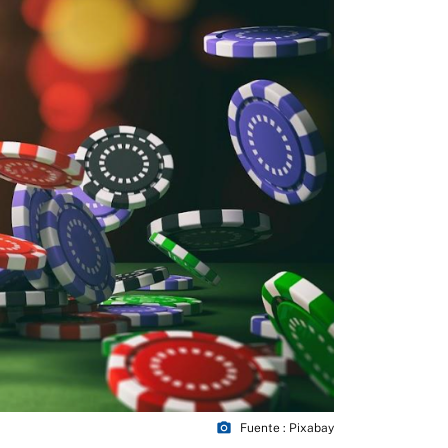
photo_camera
Fuente : Pixabay