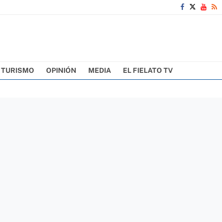
TURISMO
OPINIÓN
MEDIA
EL FIELATO TV