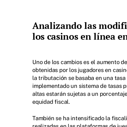
Analizando las modifi
los casinos en línea e
Uno de los cambios es el aumento de 
obtenidas por los jugadores en casin
la tributación se basaba en una tasa 
implementado un sistema de tasas p
altas estarán sujetas a un porcenta
equidad fiscal.
También se ha intensificado la fiscal
realizadas en las plataformas de jue