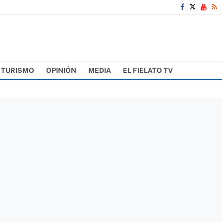
TURISMO
OPINIÓN
MEDIA
EL FIELATO TV