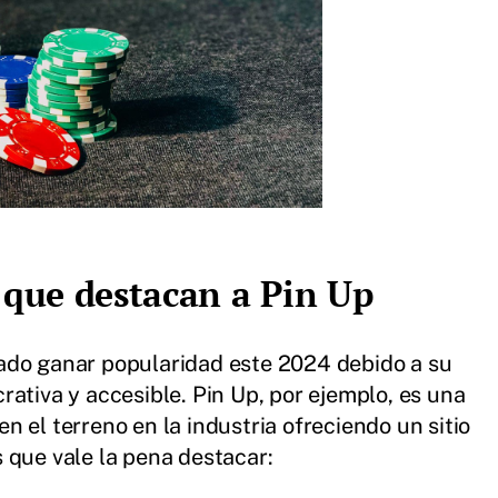
 que destacan a Pin Up
ado ganar popularidad este 2024 debido a su
rativa y accesible. Pin Up, por ejemplo, es una
 el terreno en la industria ofreciendo un sitio
 que vale la pena destacar: