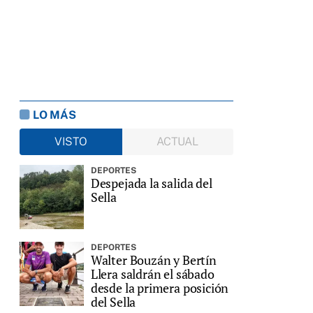
LO MÁS
VISTO
ACTUAL
DEPORTES
Despejada la salida del
Sella
DEPORTES
Walter Bouzán y Bertín
Llera saldrán el sábado
desde la primera posición
del Sella