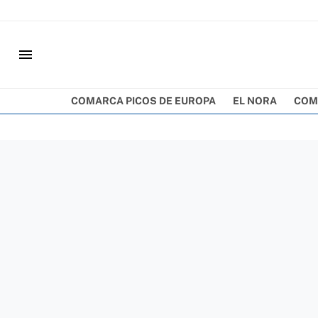
menu
COMARCA PICOS DE EUROPA
EL NORA
COM