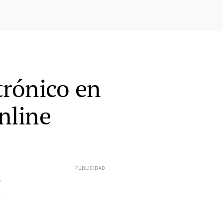
trónico en
nline
9