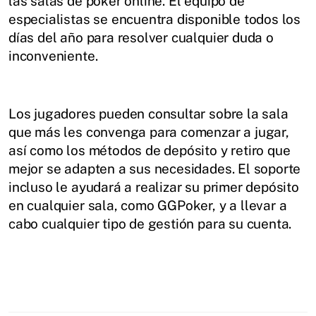
las salas de poker online. El equipo de
especialistas se encuentra disponible todos los
días del año para resolver cualquier duda o
inconveniente.
Los jugadores pueden consultar sobre la sala
que más les convenga para comenzar a jugar,
así como los métodos de depósito y retiro que
mejor se adapten a sus necesidades. El soporte
incluso le ayudará a realizar su primer depósito
en cualquier sala, como GGPoker, y a llevar a
cabo cualquier tipo de gestión para su cuenta.