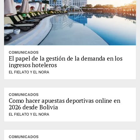
COMUNICADOS
El papel de la gestión de la demanda en los
ingresos hoteleros
EL FIELATO Y EL NORA
COMUNICADOS
Como hacer apuestas deportivas online en
2026 desde Bolivia
EL FIELATO Y EL NORA
COMUNICADOS