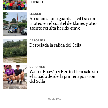
trabajo
LLANES
Asesinan a una guardia civil tras un
tiroteo en el cuartel de Llanes y otro
agente resulta herido grave
DEPORTES
Despejada la salida del Sella
DEPORTES
Walter Bouzán y Bertín Llera saldrán
el sábado desde la primera posición
del Sella