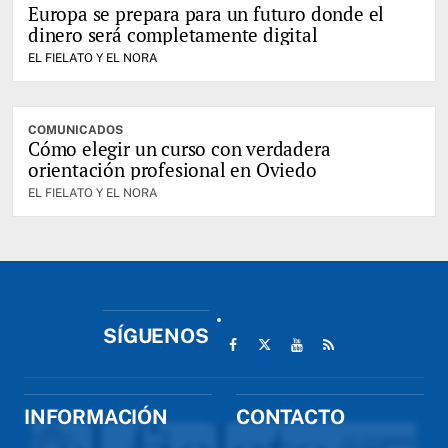
Europa se prepara para un futuro donde el
dinero será completamente digital
EL FIELATO Y EL NORA
COMUNICADOS
Cómo elegir un curso con verdadera
orientación profesional en Oviedo
EL FIELATO Y EL NORA
SÍGUENOS
INFORMACIÓN
CONTACTO