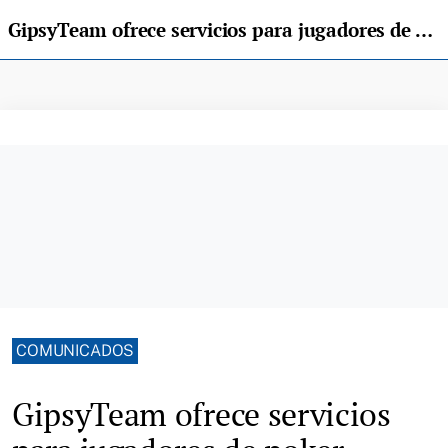
GipsyTeam ofrece servicios para jugadores de poker
COMUNICADOS
GipsyTeam ofrece servicios