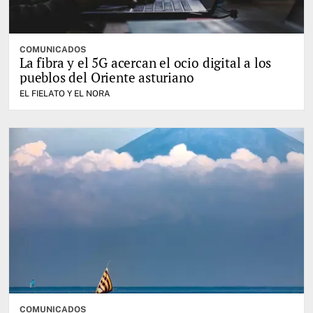
COMUNICADOS
La fibra y el 5G acercan el ocio digital a los
pueblos del Oriente asturiano
EL FIELATO Y EL NORA
COMUNICADOS