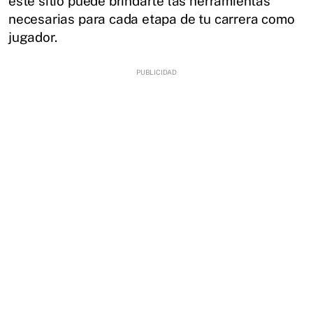
este sitio puede brindarte las herramientas
necesarias para cada etapa de tu carrera como
jugador.