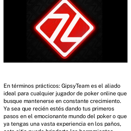
En términos prácticos: GipsyTeam es el aliado
ideal para cualquier jugador de poker online que
busque mantenerse en constante crecimiento.
Ya sea que recién estés dando tus primeros
pasos en el emocionante mundo del poker o que
ya tengas una vasta experiencia en los paños,