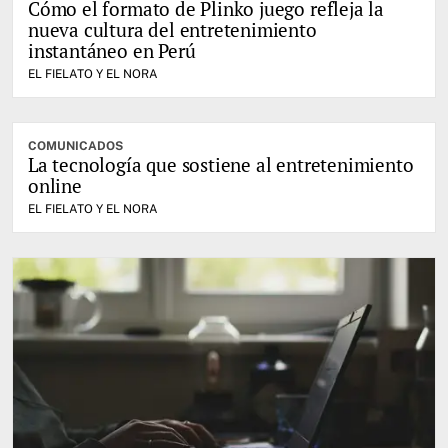
Cómo el formato de Plinko juego refleja la
nueva cultura del entretenimiento
instantáneo en Perú
EL FIELATO Y EL NORA
COMUNICADOS
La tecnología que sostiene al entretenimiento
online
EL FIELATO Y EL NORA