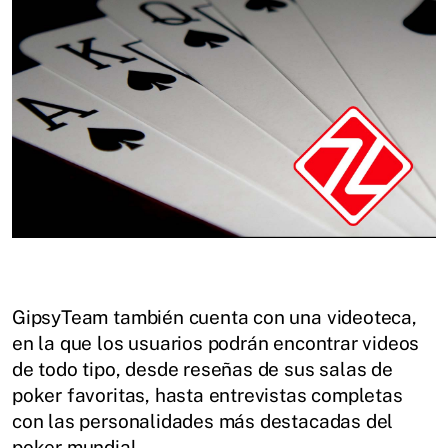
GipsyTeam también cuenta con una videoteca,
en la que los usuarios podrán encontrar videos
de todo tipo, desde reseñas de sus salas de
poker favoritas, hasta entrevistas completas
con las personalidades más destacadas del
poker mundial.