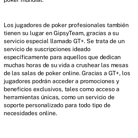
Los jugadores de poker profesionales también
tienen su lugar en GipsyTeam, gracias a su
servicio especial llamado GT+. Se trata de un
servicio de suscripciones ideado
específicamente para aquellos que dedican
muchas horas de su vida a crushear las mesas
de las salas de poker online. Gracias a GT+, los
jugadores podrán acceder a promociones y
beneficios exclusivos, tales como acceso a
herramientas únicas, como un servicio de
soporte personalizado para todo tipo de
necesidades online.