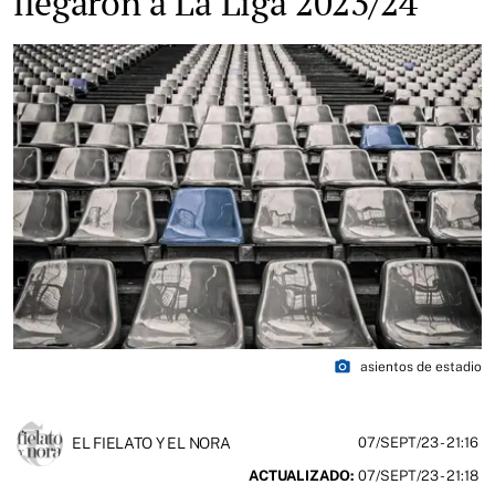
llegaron a La Liga 2023/24
photo_camera
asientos de estadio
EL FIELATO Y EL NORA
07/SEPT/23
- 21:16
ACTUALIZADO:
07/SEPT/23 - 21:18