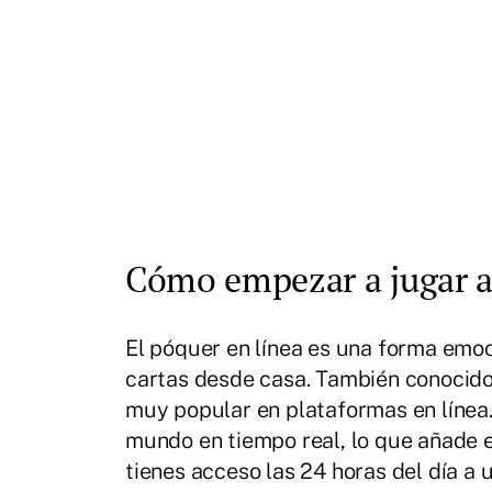
Cómo empezar a jugar a
El póquer en línea es una forma emoc
cartas desde casa. También conocido
muy popular en plataformas en línea.
mundo en tiempo real, lo que añade 
tienes acceso las 24 horas del día a