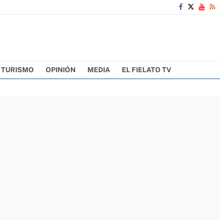
TURISMO
OPINIÓN
MEDIA
EL FIELATO TV