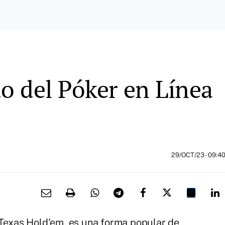
o del Póker en Línea
29/OCT/23
- 09:4
 Texas Hold'em, es una forma popular de