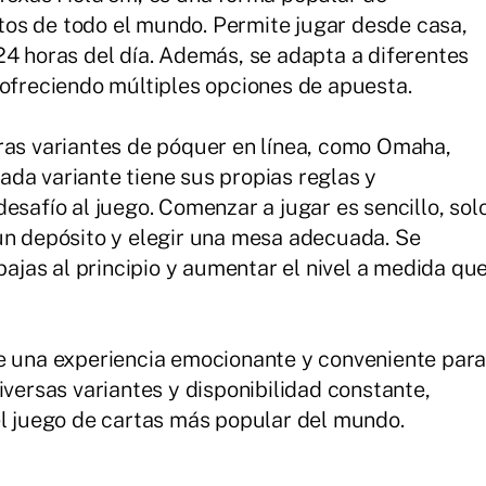
os de todo el mundo. Permite jugar desde casa,
24 horas del día. Además, se adapta a diferentes
 ofreciendo múltiples opciones de apuesta.
ras variantes de póquer en línea, como Omaha,
da variante tiene sus propias reglas y
esafío al juego. Comenzar a jugar es sencillo, sol
un depósito y elegir una mesa adecuada. Se
jas al principio y aumentar el nivel a medida qu
ce una experiencia emocionante y conveniente par
iversas variantes y disponibilidad constante,
el juego de cartas más popular del mundo.