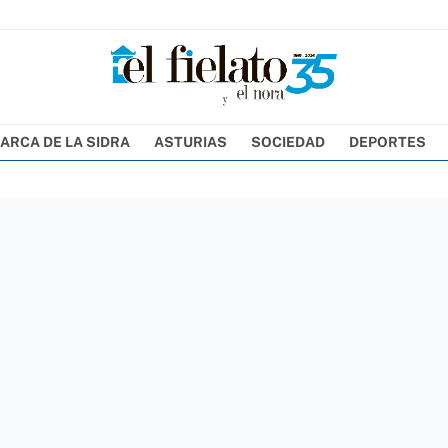
ARCA DE LA SIDRA
ASTURIAS
SOCIEDAD
DEPORTES