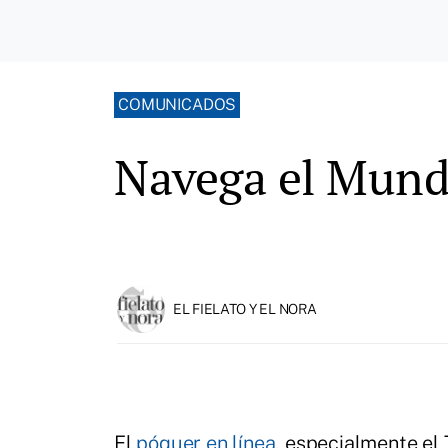
COMUNICADOS
Navega el Mund
EL FIELATO Y EL NORA
El
póquer en línea
, especialmente el