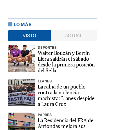
LO MÁS
VISTO
ACTUAL
DEPORTES
Walter Bouzán y Bertín
Llera saldrán el sábado
desde la primera posición
del Sella
LLANES
La rabia de un pueblo
contra la violencia
machista: Llanes despide
a Laura Cruz
PARRES
La Residencia del ERA de
Arriondas mejora sus