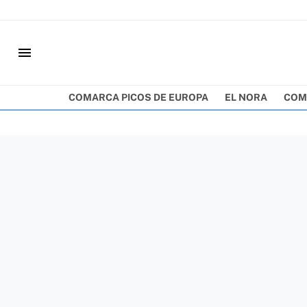
menu
COMARCA PICOS DE EUROPA
EL NORA
COM