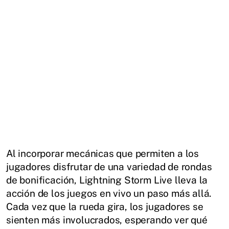
Al incorporar mecánicas que permiten a los
jugadores disfrutar de una variedad de rondas
de bonificación, Lightning Storm Live lleva la
acción de los juegos en vivo un paso más allá.
Cada vez que la rueda gira, los jugadores se
sienten más involucrados, esperando ver qué