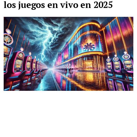
los juegos en vivo en 2025