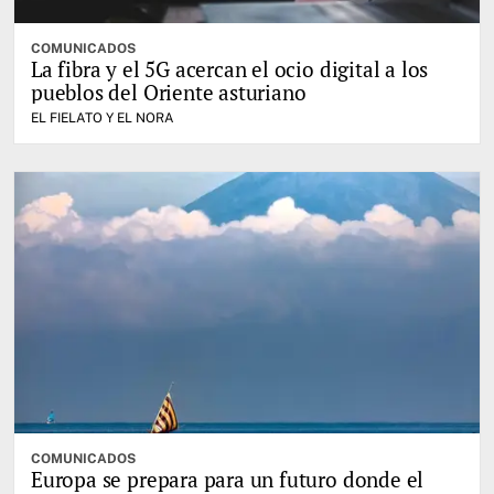
COMUNICADOS
La fibra y el 5G acercan el ocio digital a los
pueblos del Oriente asturiano
EL FIELATO Y EL NORA
COMUNICADOS
Europa se prepara para un futuro donde el