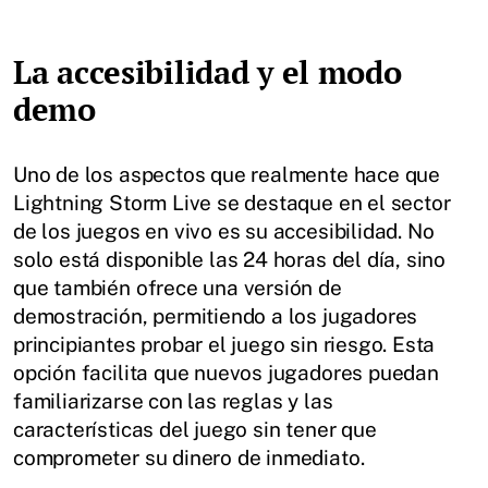
La accesibilidad y el modo
demo
Uno de los aspectos que realmente hace que
Lightning Storm Live se destaque en el sector
de los juegos en vivo es su accesibilidad. No
solo está disponible las 24 horas del día, sino
que también ofrece una versión de
demostración, permitiendo a los jugadores
principiantes probar el juego sin riesgo. Esta
opción facilita que nuevos jugadores puedan
familiarizarse con las reglas y las
características del juego sin tener que
comprometer su dinero de inmediato.