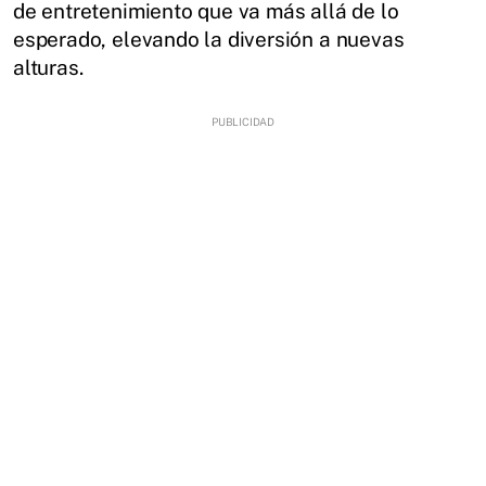
de entretenimiento que va más allá de lo
esperado, elevando la diversión a nuevas
alturas.