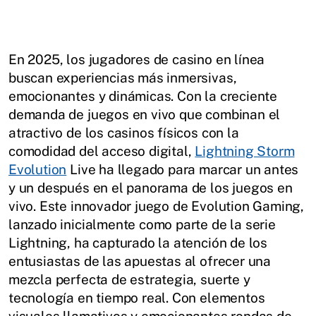
En 2025, los jugadores de casino en línea
buscan experiencias más inmersivas,
emocionantes y dinámicas. Con la creciente
demanda de juegos en vivo que combinan el
atractivo de los casinos físicos con la
comodidad del acceso digital,
Lightning Storm
Evolution
Live ha llegado para marcar un antes
y un después en el panorama de los juegos en
vivo. Este innovador juego de Evolution Gaming,
lanzado inicialmente como parte de la serie
Lightning, ha capturado la atención de los
entusiastas de las apuestas al ofrecer una
mezcla perfecta de estrategia, suerte y
tecnología en tiempo real. Con elementos