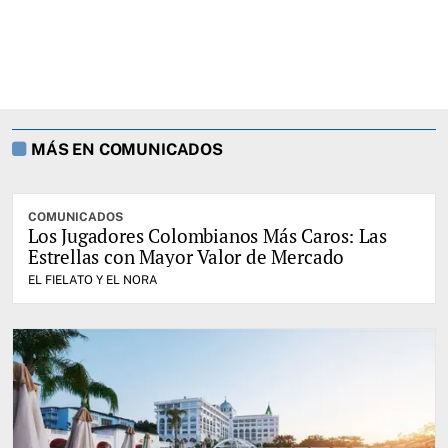
MÁS EN COMUNICADOS
COMUNICADOS
Los Jugadores Colombianos Más Caros: Las
Estrellas con Mayor Valor de Mercado
EL FIELATO Y EL NORA