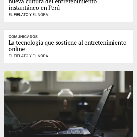
nueva cultura del entretenimiento
instantáneo en Perú
EL FIELATO Y EL NORA
COMUNICADOS
La tecnología que sostiene al entretenimiento
online
EL FIELATO Y EL NORA