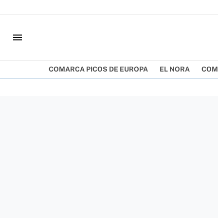
menu
COMARCA PICOS DE EUROPA
EL NORA
COM