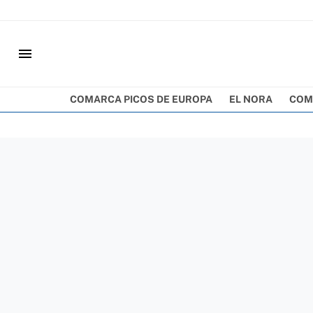
menu
COMARCA PICOS DE EUROPA
EL NORA
COM