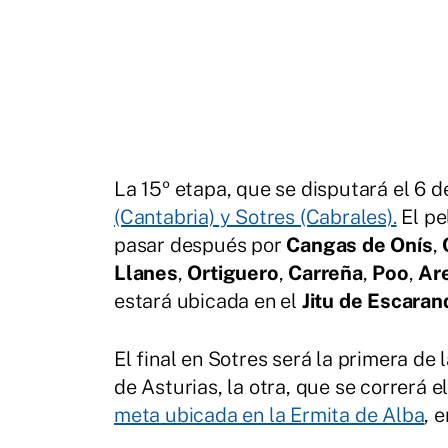
La 15º etapa, que se disputará el 6 d
(Cantabria) y Sotres (Cabrales).
El pe
pasar después por
Cangas de Onís
,
Llanes
,
Ortiguero
,
Carreña
,
Poo
,
Ar
estará ubicada en el
Jitu de Escarand
El final en Sotres será la primera de
de Asturias, la otra, que se correrá 
meta ubicada en la Ermita de Alba
, 