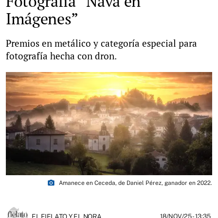
Fotografía “Nava en
Imágenes”
Premios en metálico y categoría especial para
fotografía hecha con dron.
photo_camera
Amanece en Ceceda, de Daniel Pérez, ganador en 2022.
EL FIELATO Y EL NORA
18/NOV/25
- 13:35