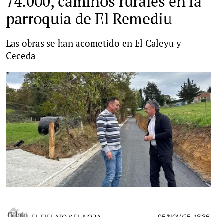
74.000, caminos rurales en la
parroquia de El Remediu
Las obras se han acometido en El Caleyu y
Ceceda
EL FIELATO Y EL NORA
05/NOV/25
- 18:36