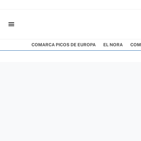
menu
COMARCA PICOS DE EUROPA
EL NORA
COM