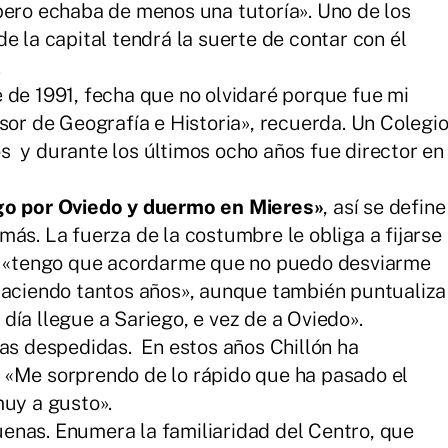
pero echaba de menos una tutoría». Uno de los
e la capital tendrá la suerte de contar con él
.
 de 1991, fecha que no olvidaré porque fue mi
sor de Geografía e Historia», recuerda. Un Colegi
 y durante los últimos ocho años fue director en
lgo por Oviedo y duermo en Mieres»
, así se define
ás. La fuerza de la costumbre le obliga a fijarse
a, «tengo que acordarme que no puedo desviarme
 haciendo tantos años», aunque también puntualiza
día llegue a Sariego, e vez de a Oviedo».
las despedidas. En estos años Chillón ha
 «Me sorprendo de lo rápido que ha pasado el
muy a gusto».
enas. Enumera la familiaridad del Centro, que