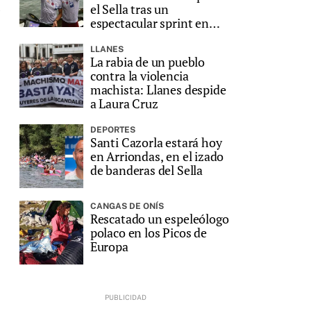
s
el Sella tras un
espectacular sprint en
Ribadesella
LLANES
La rabia de un pueblo
contra la violencia
machista: Llanes despide
a Laura Cruz
DEPORTES
Santi Cazorla estará hoy
en Arriondas, en el izado
de banderas del Sella
CANGAS DE ONÍS
Rescatado un espeleólogo
polaco en los Picos de
Europa