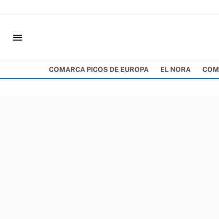
menu
COMARCA PICOS DE EUROPA
EL NORA
COM