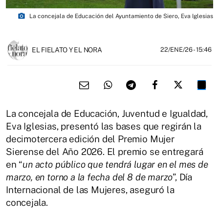
photo_camera
La concejala de Educación del Ayuntamiento de Siero, Eva Iglesias
EL FIELATO Y EL NORA
22/ENE/26
- 15:46
La concejala de Educación, Juventud e Igualdad,
Eva Iglesias, presentó las bases que regirán la
decimotercera edición del Premio Mujer
Sierense del Año 2026.
El premio se entregará
en “
un acto público que tendrá lugar en el mes de
marzo, en torno a la fecha del 8 de marzo
”, Día
Internacional de las Mujeres, aseguró la
concejala.