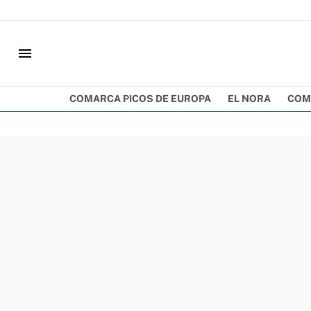
menu
COMARCA PICOS DE EUROPA
EL NORA
COM