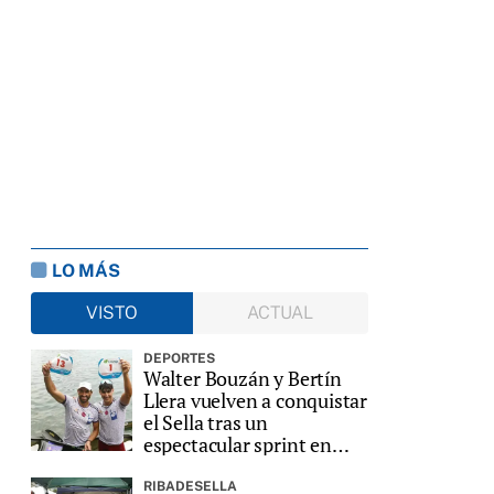
LO MÁS
VISTO
ACTUAL
DEPORTES
Walter Bouzán y Bertín
Llera vuelven a conquistar
el Sella tras un
espectacular sprint en
Ribadesella
RIBADESELLA