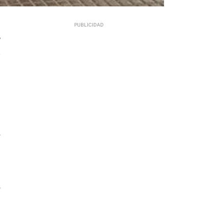
5
,
o