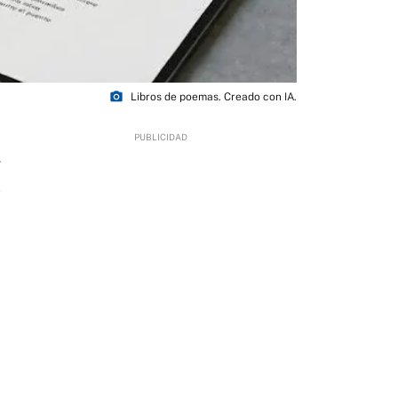
photo_camera
Libros de poemas. Creado con IA.
4