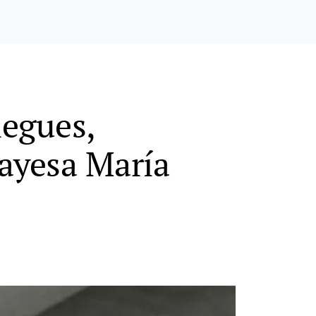
legues,
iayesa María