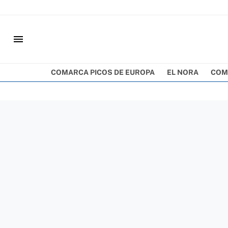
menu
COMARCA PICOS DE EUROPA
EL NORA
COM