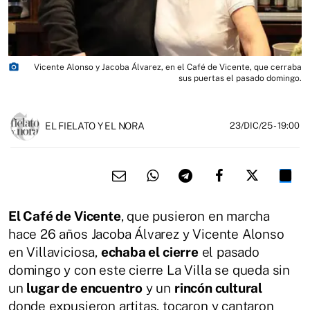
photo_camera
Vicente Alonso y Jacoba Álvarez, en el Café de Vicente, que cerraba
sus puertas el pasado domingo.
EL FIELATO Y EL NORA
23/DIC/25
- 19:00
El Café de Vicente
, que pusieron en marcha
hace 26 años Jacoba Álvarez y Vicente Alonso
en Villaviciosa,
echaba el cierre
el pasado
domingo y con este cierre La Villa se queda sin
un
lugar de encuentro
y un
rincón cultural
donde expusieron artitas, tocaron y cantaron