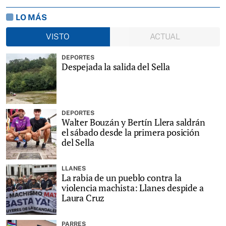
LO MÁS
VISTO
ACTUAL
DEPORTES
Despejada la salida del Sella
DEPORTES
Walter Bouzán y Bertín Llera saldrán
el sábado desde la primera posición
del Sella
LLANES
La rabia de un pueblo contra la
violencia machista: Llanes despide a
Laura Cruz
PARRES