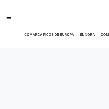
menu
COMARCA PICOS DE EUROPA
EL NORA
COM