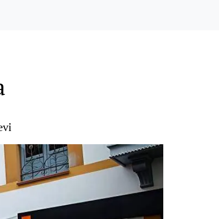
a
evi