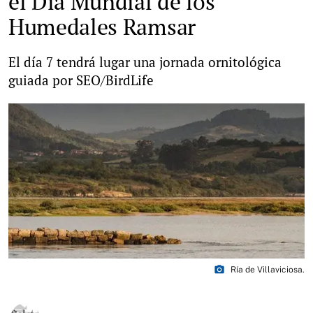
el Día Mundial de los
Humedales Ramsar
El día 7 tendrá lugar una jornada ornitológica
guiada por SEO/BirdLife
photo_camera
Ría de Villaviciosa.