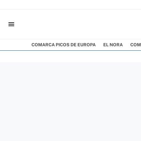
menu
COMARCA PICOS DE EUROPA
EL NORA
COM