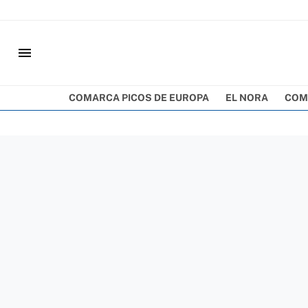
menu
COMARCA PICOS DE EUROPA
EL NORA
COM