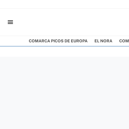
menu
COMARCA PICOS DE EUROPA
EL NORA
COM