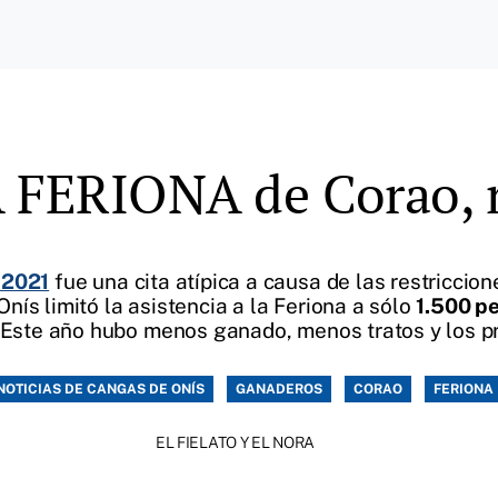
 FERIONA de Corao, 
 2021
fue una cita atípica a causa de las restriccio
ís limitó la asistencia a la Feriona a sólo
1.500 p
. Este año hubo menos ganado, menos tratos y los p
NOTICIAS DE CANGAS DE ONÍS
GANADEROS
CORAO
FERIONA
EL FIELATO Y EL NORA