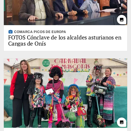
photo
photo_camera
COMARCA PICOS DE EUROPA
FOTOS Cónclave de los alcaldes asturianos en
Cangas de Onís
photo