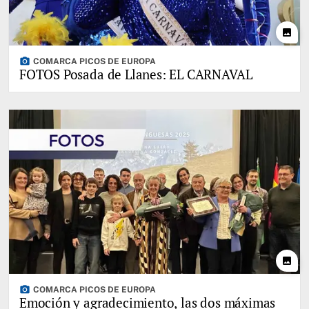
photo
photo_camera
COMARCA PICOS DE EUROPA
FOTOS Posada de Llanes: EL CARNAVAL
photo
photo_camera
COMARCA PICOS DE EUROPA
Emoción y agradecimiento, las dos máximas