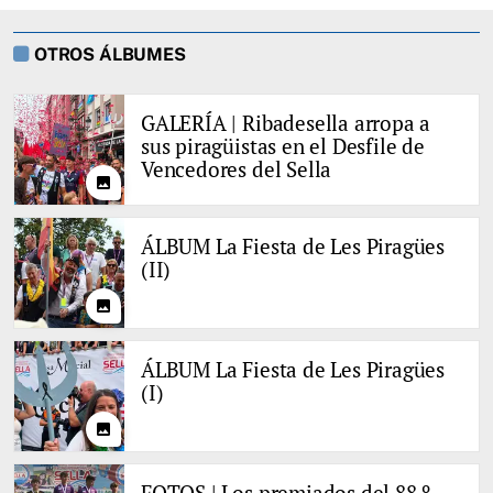
OTROS ÁLBUMES
GALERÍA | Ribadesella arropa a
sus piragüistas en el Desfile de
Vencedores del Sella
photo
ÁLBUM La Fiesta de Les Piragües
(II)
photo
ÁLBUM La Fiesta de Les Piragües
(I)
photo
FOTOS | Los premiados del 88.º