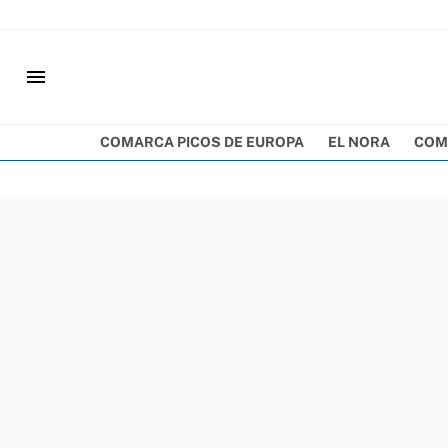
menu
COMARCA PICOS DE EUROPA
EL NORA
COM