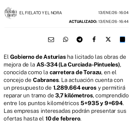
EL FIELATO Y EL NORA
13/ENE/26
- 16:04
ACTUALIZADO:
13/ENE/26 - 16:44
El
Gobierno de Asturias
ha licitado las obras de
mejora de la
AS-334 (La Curciada-Pintueles)
,
conocida como la
carretera de Torazu
, en el
concejo de
Cabranes
. La actuación cuenta con
un presupuesto de
1.289.664 euros
y permitirá
reparar un tramo de
3,7 kilómetros
, comprendido
entre los puntos kilométricos
5+935 y 9+694
.
Las empresas interesadas podrán presentar sus
ofertas hasta el
10 de febrero
.