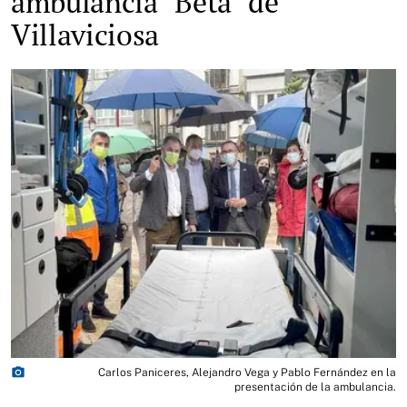
ambulancia "Beta" de
Villaviciosa
photo_camera
Carlos Paniceres, Alejandro Vega y Pablo Fernández en la
presentación de la ambulancia.