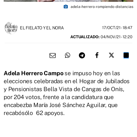
photo_camera
adela-herrero-rompiendo-distancias
EL FIELATO Y EL NORA
17/OCT/21
- 18:47
ACTUALIZADO:
04/NOV/21 - 12:20
Adela Herrero Campo
se impuso hoy en las
elecciones celebradas en el Hogar de Jubilados
y Pensionistas Bella Vista de Cangas de Onís,
por 204 votos, frente a la candidatura que
encabezba María José Sánchez Aguilar, que
recabósólo 62 apoyos.