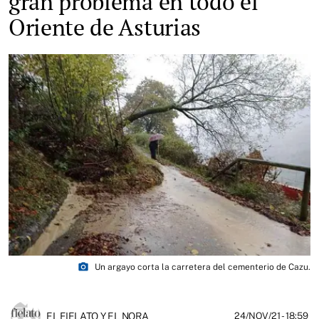
gran problema en todo el
Oriente de Asturias
photo_camera
Un argayo corta la carretera del cementerio de Cazu.
EL FIELATO Y EL NORA
24/NOV/21
- 18:59