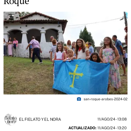
Roque
photo_camera
san-roque-arobes-2024-02
EL FIELATO Y EL NORA
11/AGO/24
- 13:08
ACTUALIZADO:
11/AGO/24 - 13:20