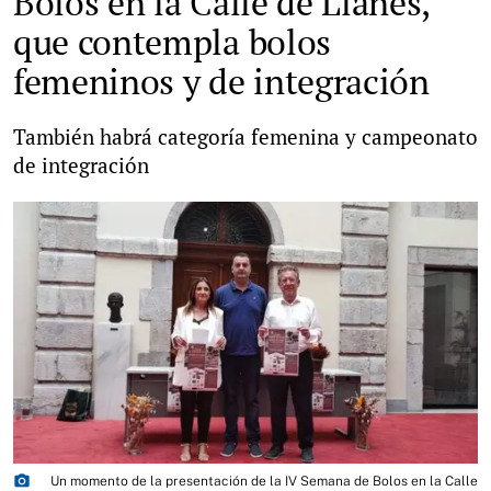
Bolos en la Calle de Llanes,
que contempla bolos
femeninos y de integración
También habrá categoría femenina y campeonato
de integración
photo_camera
Un momento de la presentación de la IV Semana de Bolos en la Calle