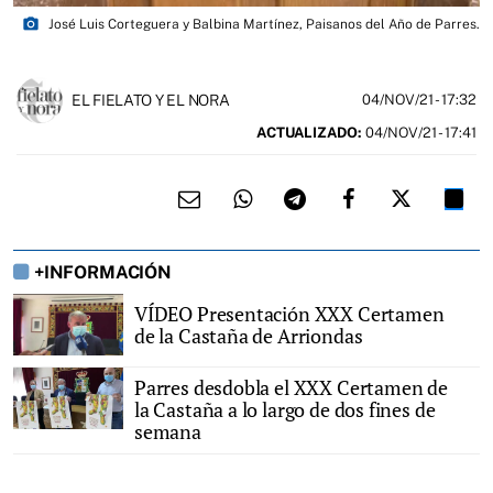
photo_camera
José Luis Corteguera y Balbina Martínez, Paisanos del Año de Parres.
EL FIELATO Y EL NORA
04/NOV/21
- 17:32
ACTUALIZADO:
04/NOV/21 - 17:41
+INFORMACIÓN
VÍDEO Presentación XXX Certamen
de la Castaña de Arriondas
Parres desdobla el XXX Certamen de
la Castaña a lo largo de dos fines de
semana