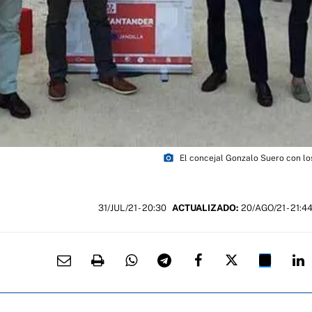
photo_camera
El concejal Gonzalo Suero con lo
31/JUL/21
- 20:30
ACTUALIZADO:
20/AGO/21 - 21:4