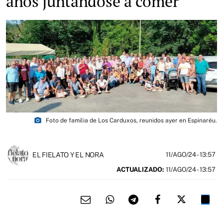
años juntándose a comer
photo_camera
Foto de familia de Los Carduxos, reunidos ayer en Espinaréu.
EL FIELATO Y EL NORA
11/AGO/24
- 13:57
ACTUALIZADO:
11/AGO/24 - 13:57