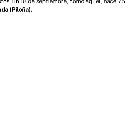
votos, un 18 de septiembre, como aquel, hace 75
da (Piloña).