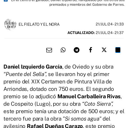
photo_camera
En el centro el ganador, Daniel Izquierdo, flanqueado por los otros dos
premiados y miembros del Gobierno de Parres.
EL FIELATO Y EL NORA
21/JUL/24
- 21:33
ACTUALIZADO:
21/JUL/24 - 21:37
Daniel Izquierdo García
, de Oviedo y su obra
“Puente del Sella”,
se llevaron hoy el primer
premio del XIX Certamen de Pintura Villa de
Arriondas, dotado con 750 euros. El segundo
premio se lo adjudicó
Manuel Carballeira Rivas
,
de Cospeito (Lugo), por su obra
“Coto Sierra”,
este premio tenía una dotación de 500 euros; y el
tercero fue para la obra
"Si somos agua"
del
avilesino
Rafael Dueñas Carazo
, este premio