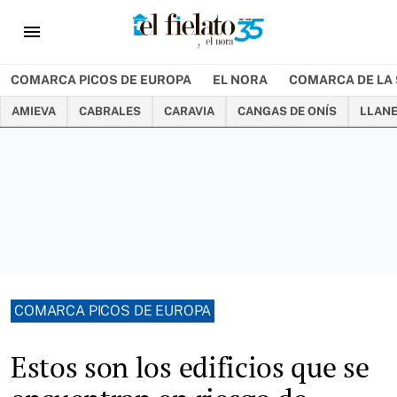
menu
COMARCA PICOS DE EUROPA
EL NORA
COMARCA DE LA 
AMIEVA
CABRALES
CARAVIA
CANGAS DE ONÍS
LLAN
COMARCA PICOS DE EUROPA
Estos son los edificios que se