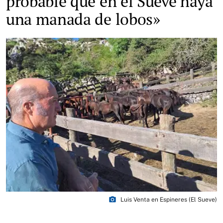
probable que en el Sueve haya
una manada de lobos»
photo_camera
Luis Venta en Espineres (El Sueve)