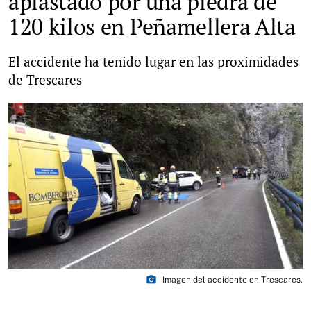
aplastado por una piedra de
120 kilos en Peñamellera Alta
El accidente ha tenido lugar en las proximidades
de Trescares
photo_camera
Imagen del accidente en Trescares.